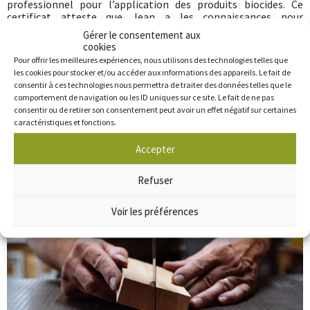
professionnel pour l’application des produits biocides. Ce
certificat atteste que Jean a les connaissances pour
l’utilisation des insecticides en toute sécurité et avec
Gérer le consentement aux
modération.
cookies
Pour offrir les meilleures expériences, nous utilisons des technologies telles que
A l’or et du bois est donc votre partenaire adéquat pour la
les cookies pour stocker et/ou accéder aux informations des appareils. Le fait de
prévention, la détection et l’extermination des insectes
consentir à ces technologies nous permettra de traiter des données telles que le
xylophages.
comportement de navigation ou les ID uniques sur ce site. Le fait de ne pas
consentir ou de retirer son consentement peut avoir un effet négatif sur certaines
caractéristiques et fonctions.
Accepter
Refuser
Voir les préférences